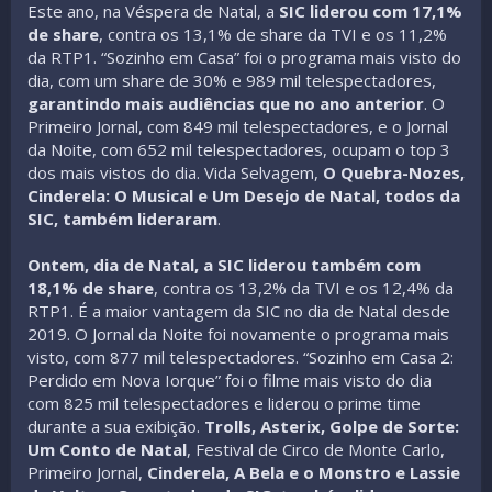
Este ano, na Véspera de Natal, a
SIC liderou com 17,1%
de share
, contra os 13,1% de share da TVI e os 11,2%
da RTP1. “Sozinho em Casa” foi o programa mais visto do
dia, com um share de 30% e 989 mil telespectadores,
garantindo mais audiências que no ano anterior
. O
Primeiro Jornal, com 849 mil telespectadores, e o Jornal
da Noite, com 652 mil telespectadores, ocupam o top 3
dos mais vistos do dia. Vida Selvagem,
O Quebra-Nozes,
Cinderela: O Musical e Um Desejo de Natal, todos da
SIC, também lideraram
.
Ontem, dia de Natal, a SIC liderou também com
18,1% de share
, contra os 13,2% da TVI e os 12,4% da
RTP1. É a maior vantagem da SIC no dia de Natal desde
2019. O Jornal da Noite foi novamente o programa mais
visto, com 877 mil telespectadores. “Sozinho em Casa 2:
Perdido em Nova Iorque” foi o filme mais visto do dia
com 825 mil telespectadores e liderou o prime time
durante a sua exibição.
Trolls, Asterix, Golpe de Sorte:
Um Conto de Natal
, Festival de Circo de Monte Carlo,
Primeiro Jornal,
Cinderela, A Bela e o Monstro e Lassie