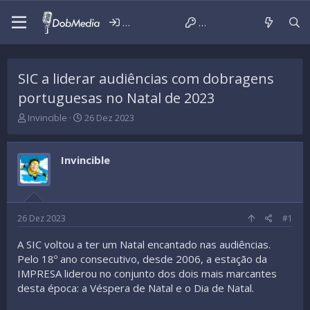
Iniciar sessão
Criar conta
SIC a liderar audiências com dobragens
portuguesas no Natal de 2023
T
D
Invincible
26 Dez 2023
h
a
r
t
e
a
Invincible
a
d
d
e
s
i
t
n
a
í
26 Dez 2023
#1
r
c
t
i
A SIC voltou a ter um Natal encantado nas audiências.
e
o
Pelo 18º ano consecutivo, desde 2006, a estação da
r
IMPRESA liderou no conjunto dos dois mais marcantes
desta época: a Véspera de Natal e o Dia de Natal.