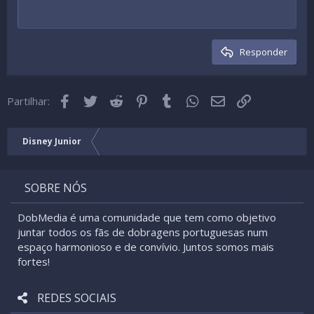
Cabeçalho 1
12
Courier New
Alinhar à direita
Indentada
Cabeçalho 2
15
Georgia
Texto justificado
Desindentada
Cabeçalho 3
Responder
18
Tahoma
22
Times New Roman
Facebook
Twitter
Reddit
Pinterest
Tumblr
WhatsApp
Email
Link
26
Partilhar:
Trebuchet MS
Verdana
Disney Junior
SOBRE NÓS
DobMedia é uma comunidade que tem como objetivo
juntar todos os fãs de dobragens portuguesas num
espaço harmonioso e de convívio. Juntos somos mais
fortes!
REDES SOCIAIS