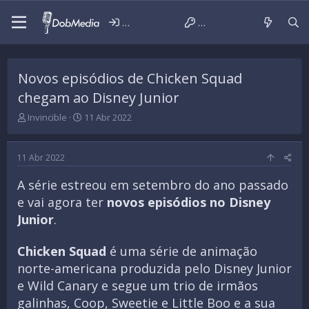
Iniciar sessão
Criar conta
Novos episódios de Chicken Squad
chegam ao Disney Junior
T
D
Invincible
11 Abr 2022
h
a
r
t
e
a
11 Abr 2022
a
d
d
e
A série estreou em setembro do ano passado
s
i
e vai agora ter
novos episódios no Disney
t
n
a
í
Junior
.
r
c
t
i
Chicken Squad
é uma série de animação
e
o
r
norte-americana produzida pelo Disney Junior
e Wild Canary e segue um trio de irmãos
galinhas, Coop, Sweetie e Little Boo e a sua