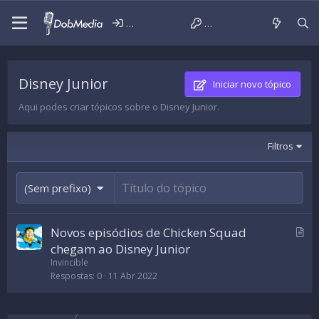
Iniciar sessão
Criar conta
Disney Junior
Iniciar novo tópico
Aqui podes criar tópicos sobre o Disney Junior.
Filtros
(Sem prefixo)
A
Novos episódios de Chicken Squad
r
chegam ao Disney Junior
t
Invincible
i
Respostas
0
11 Abr 2022
g
o