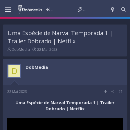
Iniciar sessão
Criar conta
Uma Espécie de Narval Temporada 1 |
Trailer Dobrado | Netflix
T
D
DobMedia
22 Mai 2023
h
a
r
t
e
a
DobMedia
D
a
d
d
e
s
i
t
n
a
í
22 Mai 2023
#1
r
c
t
i
Uma Espécie de Narval Temporada 1 | Trailer
e
o
Dobrado | Netflix
r