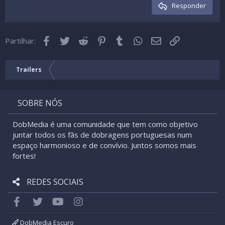
Cabeçalho 3
Responder
18
Tahoma
22
Times New Roman
Facebook
Twitter
Reddit
Pinterest
Tumblr
WhatsApp
Email
Link
26
Partilhar:
Trebuchet MS
Verdana
Trailers
SOBRE NÓS
DobMedia é uma comunidade que tem como objetivo
juntar todos os fãs de dobragens portuguesas num
espaço harmonioso e de convívio. Juntos somos mais
fortes!
REDES SOCIAIS
Facebook
Twitter
youtube
Instagram
DobMedia Escuro