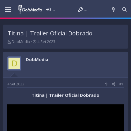
Iniciar sessão
Criar conta
Titina | Trailer Oficial Dobrado
T
D
DobMedia
4 Set 2023
h
a
r
t
e
a
DobMedia
D
a
d
d
e
s
i
t
n
a
í
4 Set 2023
#1
r
c
t
i
Titina | Trailer Oficial Dobrado
e
o
r