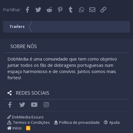
22
Times New Roman
Facebook
Twitter
Reddit
Pinterest
Tumblr
WhatsApp
Email
Link
26
Partilhar:
Trebuchet MS
Verdana
Trailers
SOBRE NÓS
DobMedia é uma comunidade que tem como objetivo
juntar todos os fãs de dobragens portuguesas num
espaço harmonioso e de convívio. Juntos somos mais
fortes!
REDES SOCIAIS
Facebook
Twitter
youtube
Instagram
DobMedia Escuro
Termos e Condições
Política de privacidade
Ajuda
Início
R
S