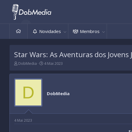
Novidades
Membros
Star Wars: As Aventuras dos Jovens 
T
D
DobMedia
4 Mai 2023
h
a
r
t
e
a
a
d
D
d
e
DobMedia
s
i
t
n
a
í
r
c
t
i
4 Mai 2023
e
o
r
S