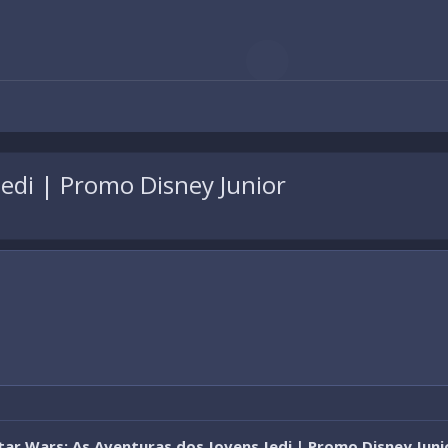
Jedi | Promo Disney Junior
tar Wars: As Aventuras dos Jovens Jedi | Promo Disney Juni