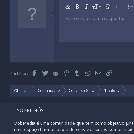
9
Remover formatação
Negrito
Itálico
Tamanho da fonte
Cor do texto
Mais opç
Li
10
Escreve aqui a tua resposta...
Arial
Tipo de fonte
Inserir tabela
Inserir linha horizontal
Rasurado
Spoiler
Sublinhado
Código
Código inline
Spoiler inline
12
Book Antiqua
15
Courier New
18
Georgia
22
Tahoma
26
Times New Roman
Facebook
Twitter
Reddit
Pinterest
Tumblr
WhatsApp
Email
Link
Partilhar:
Trebuchet MS
Verdana
Início
Comunidade
Conversa Geral
Trailers
SOBRE NÓS
DobMedia é uma comunidade que tem como objetivo junt
num espaço harmonioso e de convívio. Juntos somos mais 