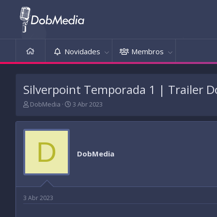
Novidades
Membros
Silverpoint Temporada 1 | Trailer
T
D
DobMedia
3 Abr 2023
h
a
r
t
e
a
a
d
D
d
e
DobMedia
s
i
t
n
a
í
r
c
t
i
3 Abr 2023
e
o
r