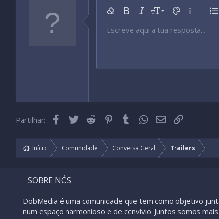
9
Remover formatação
Negrito
Itálico
Tamanho da fonte
Cor do texto
Mais opç
Li
10
Escreve aqui a tua resposta...
Arial
Tipo de fonte
Inserir tabela
Inserir linha horizontal
Rasurado
Spoiler
Sublinhado
Código
Código inline
Spoiler inline
12
Book Antiqua
15
Courier New
18
Georgia
22
Tahoma
26
Times New Roman
Facebook
Twitter
Reddit
Pinterest
Tumblr
WhatsApp
Email
Link
Partilhar:
Trebuchet MS
Verdana
Início
Comunidade
Conversa Geral
Trailers
SOBRE NÓS
DobMedia é uma comunidade que tem como objetivo junt
num espaço harmonioso e de convívio. Juntos somos mais 