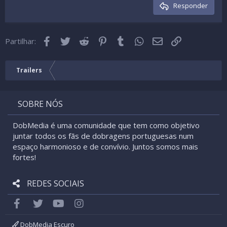
Cabeçalho 3
Responder
18
Tahoma
22
Times New Roman
Facebook
Twitter
Reddit
Pinterest
Tumblr
WhatsApp
Email
Link
26
Partilhar:
Trebuchet MS
Verdana
Trailers
SOBRE NÓS
DobMedia é uma comunidade que tem como objetivo
juntar todos os fãs de dobragens portuguesas num
espaço harmonioso e de convívio. Juntos somos mais
fortes!
REDES SOCIAIS
Facebook
Twitter
youtube
Instagram
DobMedia Escuro