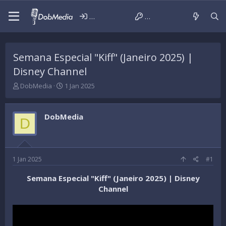
Iniciar sessão
Criar conta
Semana Especial "Kiff" (Janeiro 2025) |
Disney Channel
T
D
DobMedia
1 Jan 2025
h
a
r
t
e
a
DobMedia
D
a
d
d
e
s
i
t
n
a
í
1 Jan 2025
#1
r
c
t
i
Semana Especial "Kiff" (Janeiro 2025) | Disney
e
o
Channel
r