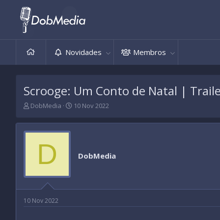
Novidades
Membros
Scrooge: Um Conto de Natal | Traile
T
D
DobMedia
10 Nov 2022
h
a
r
t
e
a
a
d
D
d
e
DobMedia
s
i
t
n
a
í
r
c
t
i
10 Nov 2022
e
o
r