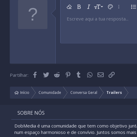
9
Remover formatação
Negrito
Itálico
Tamanho da fonte
Cor do texto
Mais opç
Li
10
Escreve aqui a tua resposta...
Arial
Tipo de fonte
Inserir tabela
Inserir linha horizontal
Rasurado
Spoiler
Sublinhado
Código
Código inline
Spoiler inline
12
Book Antiqua
15
Courier New
18
Georgia
22
Tahoma
26
Times New Roman
Facebook
Twitter
Reddit
Pinterest
Tumblr
WhatsApp
Email
Link
Partilhar:
Trebuchet MS
Verdana
Início
Comunidade
Conversa Geral
Trailers
SOBRE NÓS
DobMedia é uma comunidade que tem como objetivo junt
num espaço harmonioso e de convívio. Juntos somos mais 