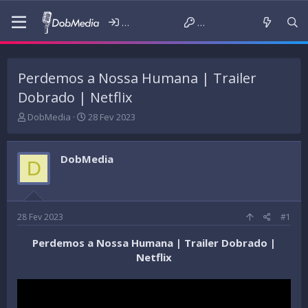
Iniciar sessão
Criar conta
Perdemos a Nossa Humana | Trailer
Dobrado | Netflix
T
D
DobMedia
28 Fev 2023
h
a
r
t
e
a
DobMedia
D
a
d
d
e
s
i
t
n
a
í
28 Fev 2023
#1
r
c
t
i
Perdemos a Nossa Humana | Trailer Dobrado |
e
o
Netflix
r