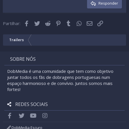
Cabeçalho 3
Responder
18
Tahoma
22
Times New Roman
Facebook
Twitter
Reddit
Pinterest
Tumblr
WhatsApp
Email
Link
26
Partilhar:
Trebuchet MS
Verdana
Trailers
SOBRE NÓS
DobMedia é uma comunidade que tem como objetivo
juntar todos os fãs de dobragens portuguesas num
espaço harmonioso e de convívio. Juntos somos mais
fortes!
REDES SOCIAIS
Facebook
Twitter
youtube
Instagram
DobMedia Escuro