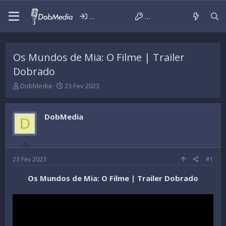
Iniciar sessão
Criar conta
Os Mundos de Mia: O Filme | Trailer
Dobrado
T
D
DobMedia
23 Fev 2023
h
a
r
t
e
a
DobMedia
D
a
d
d
e
s
i
t
n
a
í
23 Fev 2023
#1
r
c
t
i
Os Mundos de Mia: O Filme | Trailer Dobrado
e
o
r