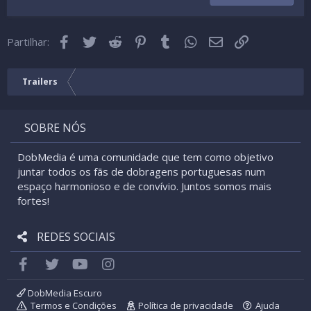
22
Times New Roman
Facebook
Twitter
Reddit
Pinterest
Tumblr
WhatsApp
Email
Link
26
Partilhar:
Trebuchet MS
Verdana
Trailers
SOBRE NÓS
DobMedia é uma comunidade que tem como objetivo
juntar todos os fãs de dobragens portuguesas num
espaço harmonioso e de convívio. Juntos somos mais
fortes!
REDES SOCIAIS
Facebook
Twitter
youtube
Instagram
DobMedia Escuro
Termos e Condições
Política de privacidade
Ajuda