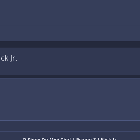
k Jr.
O Show Do Mini Chef | Promo 3 | Nick Jr.