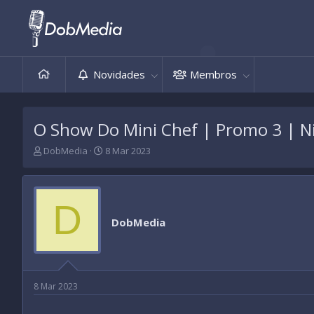
Novidades
Membros
O Show Do Mini Chef | Promo 3 | Nic
T
D
DobMedia
8 Mar 2023
h
a
r
t
e
a
a
d
D
d
e
DobMedia
s
i
t
n
a
í
r
c
t
i
8 Mar 2023
e
o
r