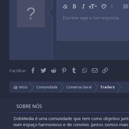
9
Remover formatação
Negrito
Itálico
Tamanho da fonte
Cor do texto
Mais opç
Li
10
Escreve aqui a tua resposta...
Arial
Tipo de fonte
Inserir tabela
Inserir linha horizontal
Rasurado
Spoiler
Sublinhado
Código
Código inline
Spoiler inline
12
Book Antiqua
15
Courier New
18
Georgia
22
Tahoma
26
Times New Roman
Facebook
Twitter
Reddit
Pinterest
Tumblr
WhatsApp
Email
Link
Partilhar:
Trebuchet MS
Verdana
Início
Comunidade
Conversa Geral
Trailers
SOBRE NÓS
DobMedia é uma comunidade que tem como objetivo junt
num espaço harmonioso e de convívio. Juntos somos mais 