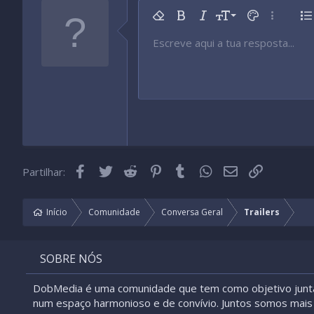
9
Remover formatação
Negrito
Itálico
Tamanho da fonte
Cor do texto
Mais opç
Li
10
Escreve aqui a tua resposta...
Arial
Tipo de fonte
Inserir tabela
Inserir linha horizontal
Rasurado
Spoiler
Sublinhado
Código
Código inline
Spoiler inline
12
Book Antiqua
15
Courier New
18
Georgia
22
Tahoma
26
Times New Roman
Facebook
Twitter
Reddit
Pinterest
Tumblr
WhatsApp
Email
Link
Partilhar:
Trebuchet MS
Verdana
Início
Comunidade
Conversa Geral
Trailers
SOBRE NÓS
DobMedia é uma comunidade que tem como objetivo junt
num espaço harmonioso e de convívio. Juntos somos mais 