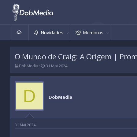
Novidades
Membros
O Mundo de Craig: A Origem | Pro
T
D
DobMedia
31 Mai 2024
h
a
r
t
e
a
a
d
D
d
e
DobMedia
s
i
t
n
a
í
r
c
t
i
31 Mai 2024
e
o
r