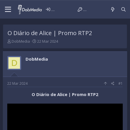
Iniciar sessão
Criar conta
O Diário de Alice | Promo RTP2
T
D
DobMedia
22 Mar 2024
h
a
r
t
e
a
DobMedia
D
a
d
d
e
s
i
t
n
a
í
22 Mar 2024
#1
r
c
t
i
O Diário de Alice | Promo RTP2
e
o
r