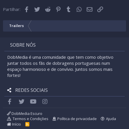
22
Times New Roman
Facebook
Twitter
Reddit
Pinterest
Tumblr
WhatsApp
Email
Link
26
Partilhar:
Trebuchet MS
Verdana
Trailers
SOBRE NÓS
DobMedia é uma comunidade que tem como objetivo
juntar todos os fãs de dobragens portuguesas num
espaço harmonioso e de convívio. Juntos somos mais
fortes!
REDES SOCIAIS
Facebook
Twitter
youtube
Instagram
DobMedia Escuro
Termos e Condições
Política de privacidade
Ajuda
Início
R
S