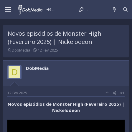
Iniciar sessão
Criar conta
Novos episódios de Monster High
(Fevereiro 2025) | Nickelodeon
T
D
DobMedia
12 Fev 2025
h
a
r
t
e
a
DobMedia
D
a
d
d
e
s
i
t
n
a
í
12 Fev 2025
#1
r
c
t
i
Novos episódios de Monster High (Fevereiro 2025) |
e
o
Nickelodeon
r