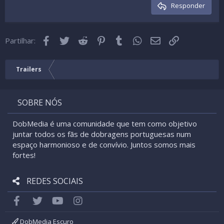
Cabeçalho 3
Responder
18
Tahoma
22
Times New Roman
Facebook
Twitter
Reddit
Pinterest
Tumblr
WhatsApp
Email
Link
26
Partilhar:
Trebuchet MS
Verdana
Trailers
SOBRE NÓS
DobMedia é uma comunidade que tem como objetivo
juntar todos os fãs de dobragens portuguesas num
espaço harmonioso e de convívio. Juntos somos mais
fortes!
REDES SOCIAIS
Facebook
Twitter
youtube
Instagram
DobMedia Escuro