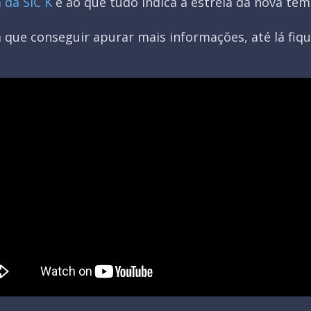
 da SIC K
e ao que tudo indica a estreia da nova tem
 que conseguir apurar mais informações, até lá fi