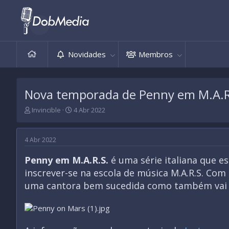
Novidades
Membros
Nova temporada de Penny em M.A.R
T
D
Invincible
4 Abr 2022
h
a
r
t
e
a
4 Abr 2022
a
d
d
e
Penny em M.A.R.S.
é uma série italiana que e
s
i
inscrever-se na escola de música M.A.R.S. Com
t
n
a
í
uma cantora bem sucedida como também vai en
r
c
t
i
e
o
r