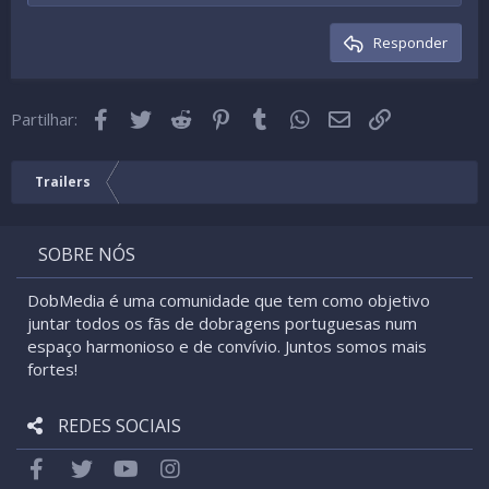
Cabeçalho 2
15
Georgia
Texto justificado
Desindentada
Cabeçalho 3
Responder
18
Tahoma
22
Times New Roman
Facebook
Twitter
Reddit
Pinterest
Tumblr
WhatsApp
Email
Link
26
Partilhar:
Trebuchet MS
Verdana
Trailers
SOBRE NÓS
DobMedia é uma comunidade que tem como objetivo
juntar todos os fãs de dobragens portuguesas num
espaço harmonioso e de convívio. Juntos somos mais
fortes!
REDES SOCIAIS
Facebook
Twitter
youtube
Instagram