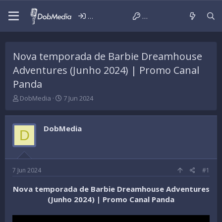
Iniciar sessão
Criar conta
Nova temporada de Barbie Dreamhouse
Adventures (Junho 2024) | Promo Canal
Panda
T
D
DobMedia
7 Jun 2024
h
a
r
t
e
a
DobMedia
D
a
d
d
e
s
i
t
n
a
í
7 Jun 2024
#1
r
c
t
i
Nova temporada de Barbie Dreamhouse Adventures
e
o
(Junho 2024) | Promo Canal Panda
r