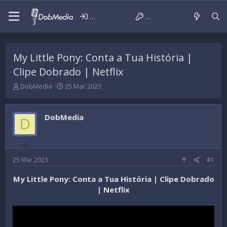
Iniciar sessão
Criar conta
My Little Pony: Conta a Tua História |
Clipe Dobrado | Netflix
T
D
DobMedia
25 Mar 2023
h
a
r
t
e
a
DobMedia
D
a
d
d
e
s
i
t
n
a
í
25 Mar 2023
#1
r
c
t
i
My Little Pony: Conta a Tua História | Clipe Dobrado
e
o
| Netflix
r