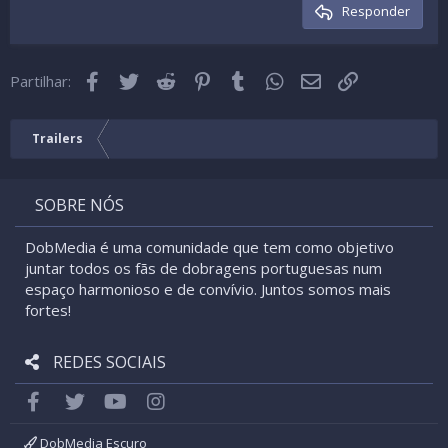
Cabeçalho 3
Responder
18
Tahoma
22
Times New Roman
Facebook
Twitter
Reddit
Pinterest
Tumblr
WhatsApp
Email
Link
26
Partilhar:
Trebuchet MS
Verdana
Trailers
SOBRE NÓS
DobMedia é uma comunidade que tem como objetivo
juntar todos os fãs de dobragens portuguesas num
espaço harmonioso e de convívio. Juntos somos mais
fortes!
REDES SOCIAIS
Facebook
Twitter
youtube
Instagram
DobMedia Escuro