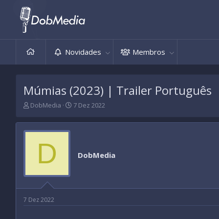
Novidades
Membros
Múmias (2023) | Trailer Português
T
D
DobMedia
7 Dez 2022
h
a
r
t
e
a
a
d
D
d
e
DobMedia
s
i
t
n
a
í
r
c
t
i
7 Dez 2022
e
o
r