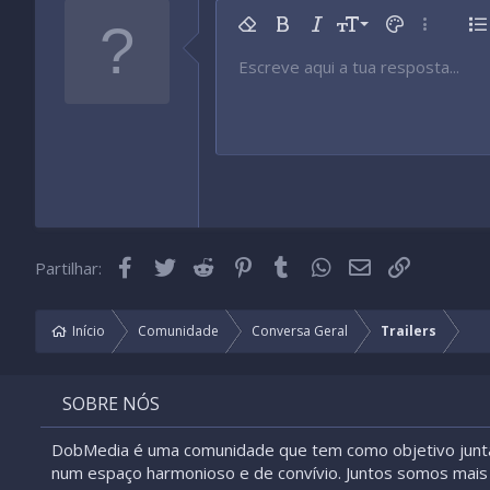
9
Remover formatação
Negrito
Itálico
Tamanho da fonte
Cor do texto
Mais opç
Li
10
Escreve aqui a tua resposta...
Arial
Tipo de fonte
Inserir tabela
Inserir linha horizontal
Rasurado
Spoiler
Sublinhado
Código
Código inline
Spoiler inline
12
Book Antiqua
15
Courier New
18
Georgia
22
Tahoma
26
Times New Roman
Facebook
Twitter
Reddit
Pinterest
Tumblr
WhatsApp
Email
Link
Partilhar:
Trebuchet MS
Verdana
Início
Comunidade
Conversa Geral
Trailers
SOBRE NÓS
DobMedia é uma comunidade que tem como objetivo junt
num espaço harmonioso e de convívio. Juntos somos mais 