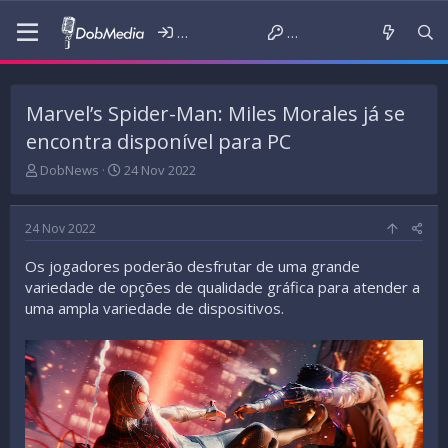
Iniciar sessão
Criar conta
Marvel’s Spider-Man: Miles Morales já se
encontra disponível para PC
T
D
DobNews
24 Nov 2022
h
a
r
t
e
a
24 Nov 2022
a
d
d
e
Os jogadores poderão desfrutar de uma grande
s
i
variedade de opções de qualidade gráfica para atender a
t
n
uma ampla variedade de dispositivos.
a
í
r
c
t
i
e
o
r