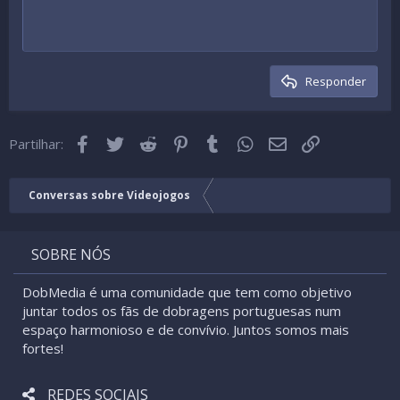
10
Apagar rascunho
Alinhar ao centro
Book Antiqua
Lista não ordenada
Cabeçalho 1
12
Courier New
Alinhar à direita
Indentada
Cabeçalho 2
15
Georgia
Texto justificado
Desindentada
Cabeçalho 3
Responder
18
Tahoma
22
Times New Roman
Facebook
Twitter
Reddit
Pinterest
Tumblr
WhatsApp
Email
Link
26
Partilhar:
Trebuchet MS
Verdana
Conversas sobre Videojogos
SOBRE NÓS
DobMedia é uma comunidade que tem como objetivo
juntar todos os fãs de dobragens portuguesas num
espaço harmonioso e de convívio. Juntos somos mais
fortes!
REDES SOCIAIS