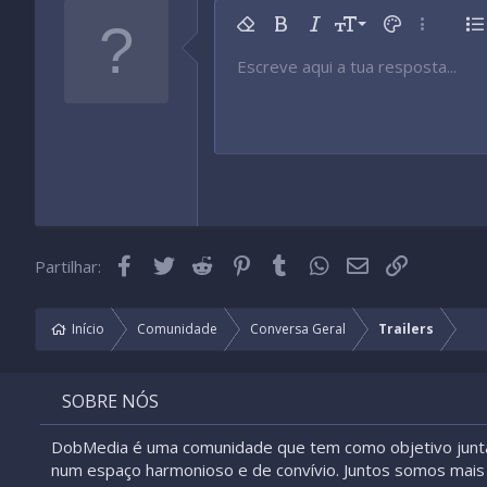
9
Remover formatação
Negrito
Itálico
Tamanho da fonte
Cor do texto
Mais opç
Li
10
Escreve aqui a tua resposta...
Arial
Tipo de fonte
Inserir tabela
Inserir linha horizontal
Rasurado
Spoiler
Sublinhado
Código
Código inline
Spoiler inline
12
Book Antiqua
15
Courier New
18
Georgia
22
Tahoma
26
Times New Roman
Facebook
Twitter
Reddit
Pinterest
Tumblr
WhatsApp
Email
Link
Partilhar:
Trebuchet MS
Verdana
Início
Comunidade
Conversa Geral
Trailers
SOBRE NÓS
DobMedia é uma comunidade que tem como objetivo junt
num espaço harmonioso e de convívio. Juntos somos mais 