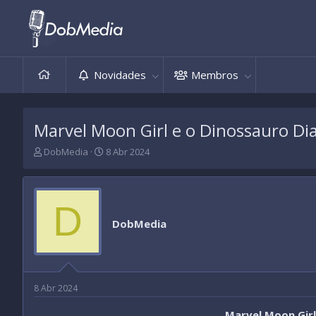
Novidades
Membros
Marvel Moon Girl e o Dinossauro Di
T
D
DobMedia
8 Abr 2024
h
a
r
t
e
a
a
d
D
d
e
DobMedia
s
i
t
n
a
í
r
c
t
i
8 Abr 2024
e
o
r
Marvel Moon Girl