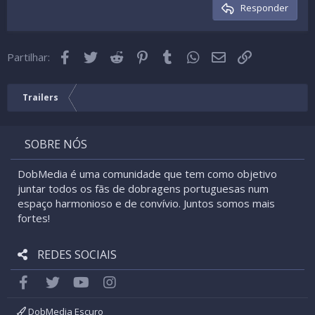
Cabeçalho 3
Responder
18
Tahoma
22
Times New Roman
Facebook
Twitter
Reddit
Pinterest
Tumblr
WhatsApp
Email
Link
26
Partilhar:
Trebuchet MS
Verdana
Trailers
SOBRE NÓS
DobMedia é uma comunidade que tem como objetivo
juntar todos os fãs de dobragens portuguesas num
espaço harmonioso e de convívio. Juntos somos mais
fortes!
REDES SOCIAIS
Facebook
Twitter
youtube
Instagram
DobMedia Escuro