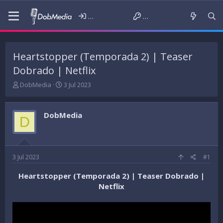
Iniciar sessão
Criar conta
Heartstopper (Temporada 2) | Teaser
Dobrado | Netflix
T
D
DobMedia
3 Jul 2023
h
a
r
t
e
a
DobMedia
D
a
d
d
e
s
i
t
n
a
í
3 Jul 2023
#1
r
c
t
i
Heartstopper (Temporada 2) | Teaser Dobrado |
e
o
Netflix
r