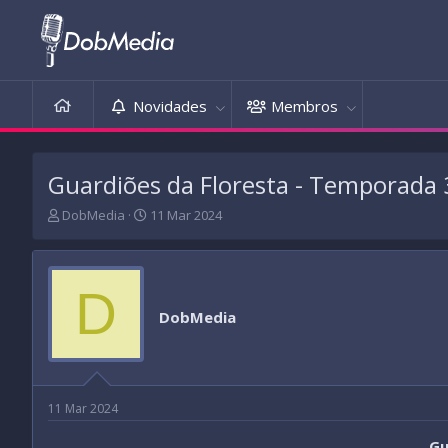
Novidades
Membros
Guardiões da Floresta - Temporada 3
T
D
DobMedia
11 Mar 2024
h
a
r
t
e
a
a
d
D
d
e
DobMedia
s
i
t
n
a
í
r
c
t
i
11 Mar 2024
e
o
r
Gu