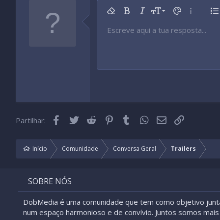
9
Remover formatação
Negrito
Itálico
Tamanho da fonte
Cor do texto
Mais opç
Li
10
Escreve aqui a tua resposta...
Arial
Tipo de fonte
Inserir tabela
Inserir linha horizontal
Rasurado
Spoiler
Sublinhado
Código
Código inline
Spoiler inline
12
Book Antiqua
15
Courier New
18
Georgia
22
Tahoma
26
Times New Roman
Facebook
Twitter
Reddit
Pinterest
Tumblr
WhatsApp
Email
Link
Partilhar:
Trebuchet MS
Verdana
Início
Comunidade
Conversa Geral
Trailers
SOBRE NÓS
DobMedia é uma comunidade que tem como objetivo junt
num espaço harmonioso e de convívio. Juntos somos mais 