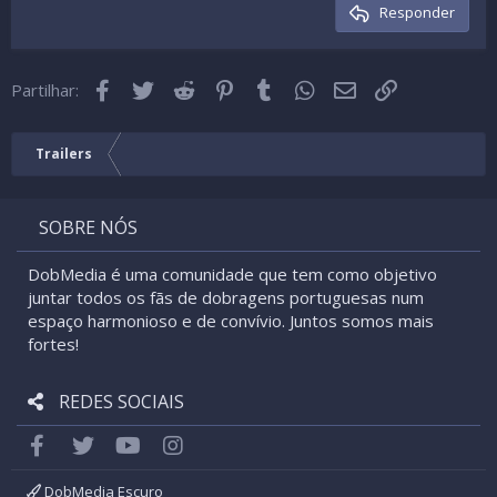
Cabeçalho 3
Responder
18
Tahoma
22
Times New Roman
Facebook
Twitter
Reddit
Pinterest
Tumblr
WhatsApp
Email
Link
26
Partilhar:
Trebuchet MS
Verdana
Trailers
SOBRE NÓS
DobMedia é uma comunidade que tem como objetivo
juntar todos os fãs de dobragens portuguesas num
espaço harmonioso e de convívio. Juntos somos mais
fortes!
REDES SOCIAIS
Facebook
Twitter
youtube
Instagram
DobMedia Escuro