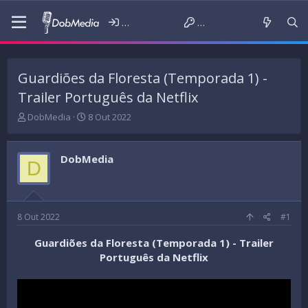
Iniciar sessão
Criar conta
Guardiões da Floresta (Temporada 1) -
Trailer Português da Netflix
T
D
DobMedia
8 Out 2022
h
a
r
t
e
a
DobMedia
D
a
d
d
e
s
i
t
n
a
í
8 Out 2022
#1
r
c
t
i
Guardiões da Floresta (Temporada 1) - Trailer
e
o
Português da Netflix
r