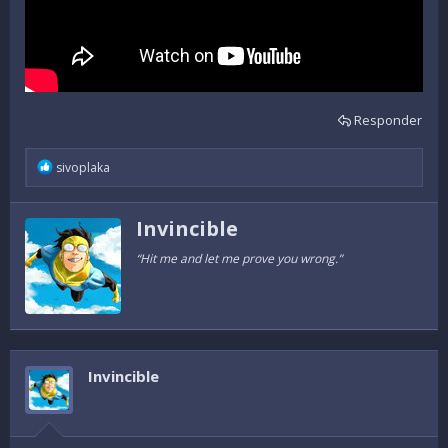
Responder
R
sivoplaka
e
a
c
W
Invincible
t
r
i
i
“Hit me and let me prove you wrong.”
o
t
n
s
t
:
e
n
b
y
Invincible