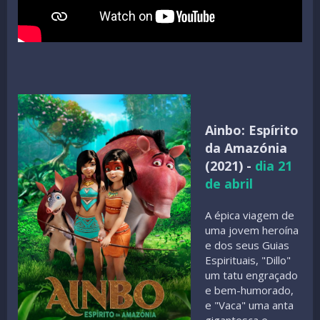
Ainbo: Espírito
da Amazónia
(2021) -
dia 21
de abril
A épica viagem de
uma jovem heroína
e dos seus Guias
Espirituais, "Dillo"
um tatu engraçado
e bem-humorado,
e "Vaca" uma anta
gigantesca e