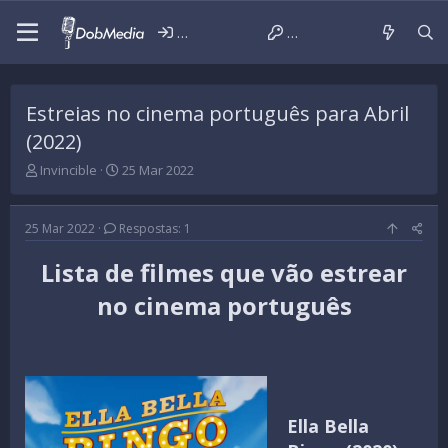
Iniciar sessão
Criar conta
Estreias no cinema português para Abril
(2022)
T
D
Invincible
25 Mar 2022
h
a
r
t
e
a
25 Mar 2022
Respostas: 1
a
d
d
e
Lista de filmes que vão estrear
s
i
t
n
no cinema português
a
í
r
c
t
i
e
o
r
Ella Bella