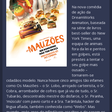
Na nova comédia
de ação da
DreamWorks
Animation, baseada
na série de livros
best-seller do New
York Times, uma
equipa de animais
fora da lei e peritos
em golpes, está
prestes a tentar o
seu golpe mais
ousado –
tornarem-se
cidadãos modelo. Nunca houve cinco amigos tão infames
como Os Mauzões – o Sr. Lobo, arrojado carteirista, o Sr.
Cobra, arrombador de cofres que já viu de tudo, o Sr.
Tubarão, descontraído mestre do disfarce, o Sr. Piranha,
‘músculo’ com pavio curto e a Sra. Tarântula, hacker de
língua afiada, também conhecida como “Webs”. Mas
quando, após anos de infindáveis assaltos e de serem os