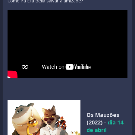
Como irá Ella Bella salvar a amizade?
Os Mauzões
(2022) -
dia 14
de abril