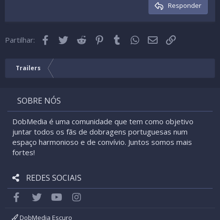
Cabeçalho 3
Responder
18
Tahoma
22
Times New Roman
Facebook
Twitter
Reddit
Pinterest
Tumblr
WhatsApp
Email
Link
26
Partilhar:
Trebuchet MS
Verdana
Trailers
SOBRE NÓS
DobMedia é uma comunidade que tem como objetivo
juntar todos os fãs de dobragens portuguesas num
espaço harmonioso e de convívio. Juntos somos mais
fortes!
REDES SOCIAIS
Facebook
Twitter
youtube
Instagram
DobMedia Escuro