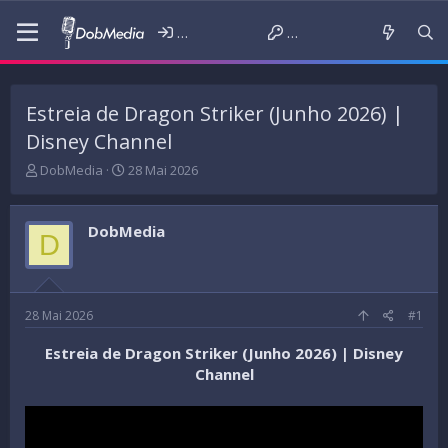
Iniciar sessão
Criar conta
Estreia de Dragon Striker (Junho 2026) |
Disney Channel
T
D
DobMedia
28 Mai 2026
h
a
r
t
e
a
DobMedia
D
a
d
d
e
s
i
t
n
a
í
28 Mai 2026
#1
r
c
t
i
Estreia de Dragon Striker (Junho 2026) | Disney
e
o
Channel
r