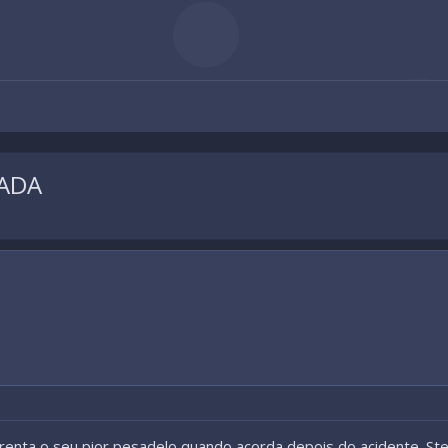
RADA
enta o seu pior pesadelo quando acorda depois do acidente. S