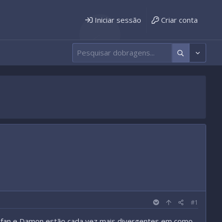
Iniciar sessão
Criar conta
#1
tefan e Damon estão cada vez mais divergentes em como