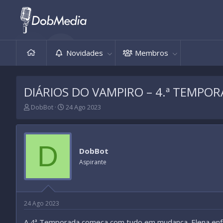
Novidades
Membros
DIÁRIOS DO VAMPIRO – 4.ª TEMPO
T
D
DobBot
24 Ago 2023
h
a
r
t
e
a
a
d
D
DobBot
d
e
s
i
Aspirante
t
n
a
í
r
c
t
i
24 Ago 2023
e
o
r
A 4ª Temporada começa com tudo em mudança. Elena enfr