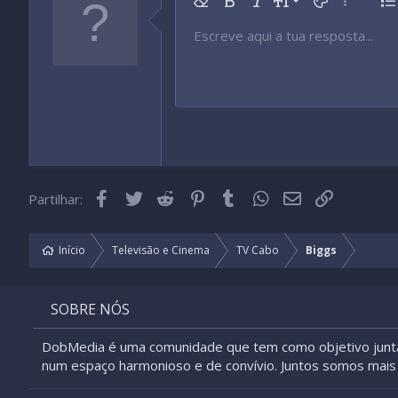
9
Remover formatação
Negrito
Itálico
Tamanho da fonte
Cor do texto
Mais opç
Li
10
Escreve aqui a tua resposta...
Arial
Tipo de fonte
Inserir tabela
Inserir linha horizontal
Rasurado
Spoiler
Sublinhado
Código
Código inline
Spoiler inline
12
Book Antiqua
15
Courier New
18
Georgia
22
Tahoma
26
Times New Roman
Facebook
Twitter
Reddit
Pinterest
Tumblr
WhatsApp
Email
Link
Partilhar:
Trebuchet MS
Verdana
Início
Televisão e Cinema
TV Cabo
Biggs
SOBRE NÓS
DobMedia é uma comunidade que tem como objetivo junt
num espaço harmonioso e de convívio. Juntos somos mais 