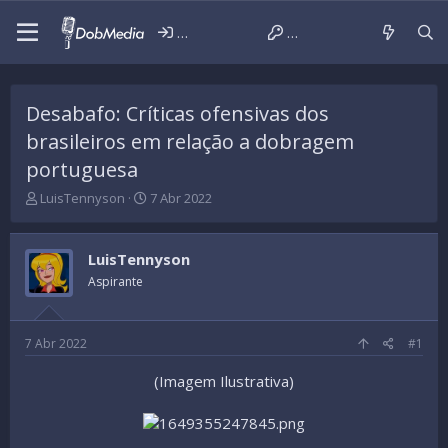
Iniciar sessão
Criar conta
Desabafo: Críticas ofensivas dos
brasileiros em relação a dobragem
portuguesa
T
D
LuisTennyson
7 Abr 2022
h
a
r
t
e
a
LuisTennyson
a
d
Aspirante
d
e
s
i
t
n
a
í
7 Abr 2022
#1
r
c
t
i
(Imagem Ilustrativa)
e
o
r