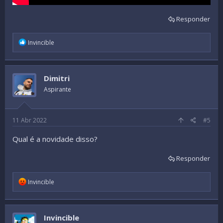
Responder
R
Invincible
e
a
c
t
Dimitri
i
o
Aspirante
n
s
:
11 Abr 2022
#5
Qual é a novidade disso?
Responder
R
Invincible
e
a
c
t
Invincible
i