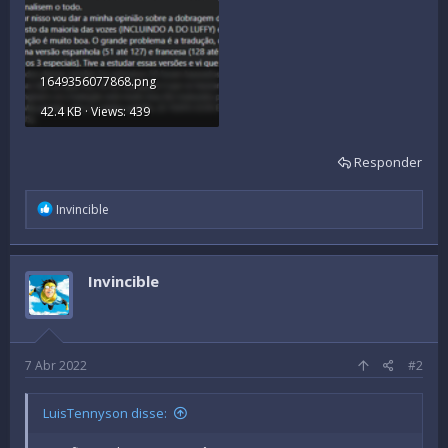
1649356077868.png
42.4 KB · Views: 439
Responder
R
Invincible
e
a
c
t
Invincible
i
o
n
s
:
7 Abr 2022
#2
LuisTennyson disse: