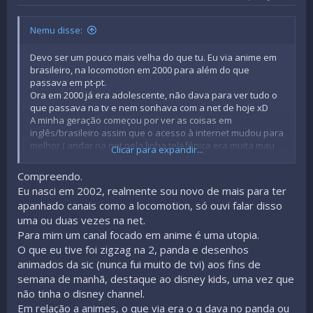
Nemu disse:
Devo ser um pouco mais velha do que tu. Eu via anime em
brasileiro, na locomotion em 2000 para além do que
passava em pt-pt.
Ora em 2000 já era adolescente, não dava para ver tudo o
que passava na tv e nem sonhava com a net de hoje xD
A minha geração começou por ver as coisas em
inglês/brasileiro assim que o acesso à internet mudou para
melhor ( andar na net pela linha telefónica era muita mau
Clicar para expandir...
xD). Não sou contra nem serei contra a dubs de outros
países e muito menos da brasileira mas confesso que me
Compreendo.
faz impressão o que é natural. Se soubessem as saudades
Eu nasci em 2002, realmente sou novo de mais para ter
que tenho do canal locomotion mesmo sendo em br...
apanhado canais como a locomotion, só ouvi falar disso
uma ou duas vezes na net.
Para mim um canal focado em anime é uma utopia.
O que eu tive foi zigzag na 2, panda e desenhos
animados da sic (nunca fui muito de tvi) aos fins de
semana de manhã, destaque ao disney kids, uma vez que
não tinha o disney channel.
Em relação a animes, o que via era o q dava no panda ou