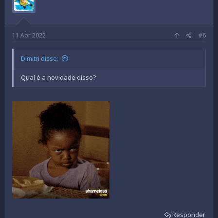
o
n
s
:
11 Abr 2022
#6
Dimitri disse:
Qual é a novidade disso?
Responder