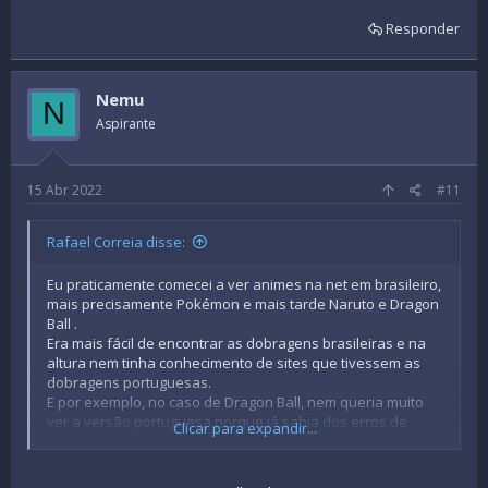
Responder
Nemu
N
Aspirante
15 Abr 2022
#11
Rafael Correia disse:
Eu praticamente comecei a ver animes na net em brasileiro,
mais precisamente Pokémon e mais tarde Naruto e Dragon
Ball .
Era mais fácil de encontrar as dobragens brasileiras e na
altura nem tinha conhecimento de sites que tivessem as
dobragens portuguesas.
E por exemplo, no caso de Dragon Ball, nem queria muito
ver a versão portuguesa porque já sabia dos erros de
Clicar para expandir...
tradução e adaptação, apesar de ter noção de que a
maioria nem era muito culpa deles.