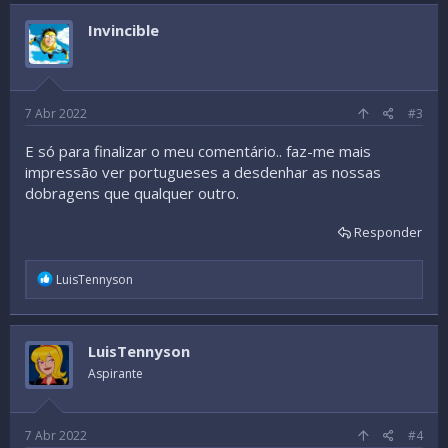
c
t
Invincible
i
o
n
s
:
7 Abr 2022
#3
E só para finalizar o meu comentário.. faz-me mais
impressão ver portugueses a desdenhar as nossas
dobragens que qualquer outro.
Responder
R
LuisTennyson
e
a
c
t
LuisTennyson
i
o
Aspirante
n
s
:
7 Abr 2022
#4