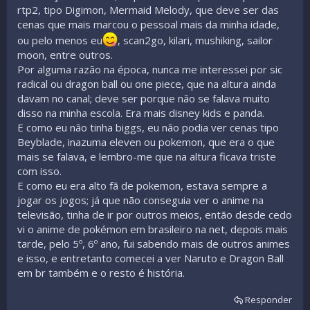
rtp2, tipo Digimon, Mermaid Melody, que deve ser das
cenas que mais marcou o pessoal mais da minha idade,
ou pelo menos eu
, scan2go, kilari, mushiking, sailor
moon, entre outros.
Por alguma razão na época, nunca me interessei por sic
radical ou dragon ball ou one piece, que na altura ainda
davam no canal; deve ser porque não se falava muito
disso na minha escola. Era mais disney kids e panda.
E como eu não tinha biggs, eu não podia ver cenas tipo
Beyblade, inazuma eleven ou pokemon, que era o que
mais se falava, e lembro-me que na altura ficava triste
com isso.
E como eu era alto fã de pokemon, estava sempre a
jogar os jogos; já que não conseguia ver o anime na
televisão, tinha de ir por outros meios, então desde cedo
vi o anime de pokémon em brasileiro na net, depois mais
tarde, pelo 5º, 6º ano, fui sabendo mais de outros animes
e isso, e entretanto comecei a ver Naruto e Dragon Ball
em br também e o resto é história.
Responder