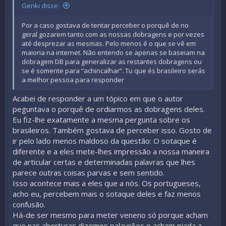
Genki disse:
Por a caso gostava de tentar perceber o porquê de no
geral gozarem tanto com as nossas dobragens e por vezes
até desprezar as mesmas. Pelo menos é o que se vê em
maioria na internet. Não entendo se apenas se baseiam na
dobragem DB para generalizar as restantes dobragens ou
se é somente para “achincalhar”. Tu que és brasileiro serás
a melhor pessoa para responder
Acabei de responder a um tópico em que o autor
peguntava o porquê de ordiarmos as dobragens deles.
Eu fiz-lhe exatamente a mesma pergunta sobre os
brasileiros. Também gostava de perceber isso. Gosto de
ir pelo lado menos maldoso da questão: O sotaque é
diferente e a eles mete-lhes impressão a nossa maneira
de articular certas e determinadas palavras que lhes
parece outras coisas parvas e sem sentido.
Isso acontece mais a eles que a nós. Os portugueses,
acho eu, percebem mais o sotaque deles e faz menos
confusão.
Há-de ser mesmo para meter veneno só porque acham
que nas aberturas dizemos palavrões e acham piada a