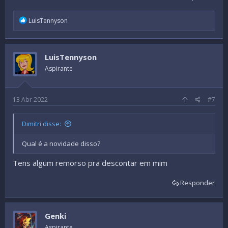
R
LuisTennyson
e
a
c
t
LuisTennyson
i
o
Aspirante
n
s
:
13 Abr 2022
#7
Dimitri disse:
Qual é a novidade disso?
Tens algum remorso pra descontar em mim
Responder
Genki
Aspirante