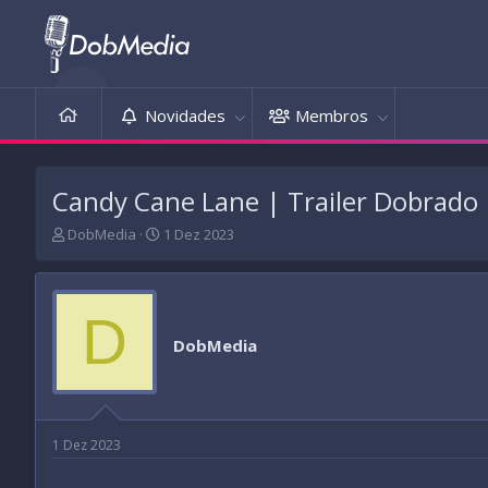
Novidades
Membros
Candy Cane Lane | Trailer Dobrado 
T
D
DobMedia
1 Dez 2023
h
a
r
t
e
a
a
d
D
d
e
DobMedia
s
i
t
n
a
í
r
c
t
i
1 Dez 2023
e
o
r