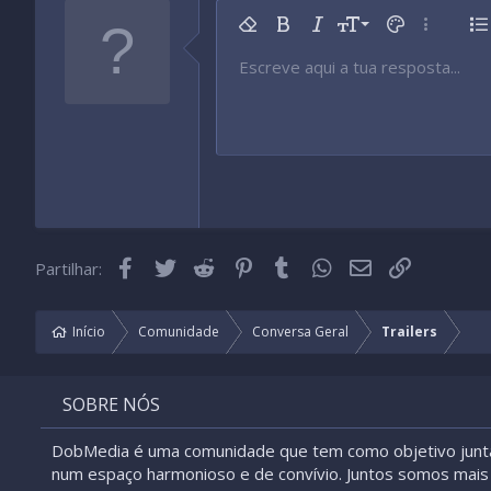
9
Remover formatação
Negrito
Itálico
Tamanho da fonte
Cor do texto
Mais opç
Li
10
Escreve aqui a tua resposta...
Arial
Tipo de fonte
Inserir tabela
Inserir linha horizontal
Rasurado
Spoiler
Sublinhado
Código
Código inline
Spoiler inline
12
Book Antiqua
15
Courier New
18
Georgia
22
Tahoma
26
Times New Roman
Facebook
Twitter
Reddit
Pinterest
Tumblr
WhatsApp
Email
Link
Partilhar:
Trebuchet MS
Verdana
Início
Comunidade
Conversa Geral
Trailers
SOBRE NÓS
DobMedia é uma comunidade que tem como objetivo junt
num espaço harmonioso e de convívio. Juntos somos mais 