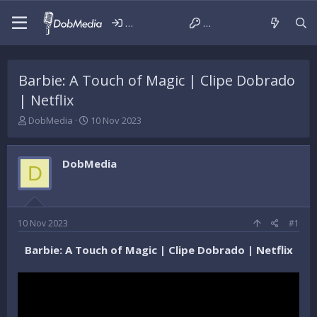
Iniciar sessão
Criar conta
Barbie: A Touch of Magic | Clipe Dobrado
| Netflix
T
D
DobMedia
10 Nov 2023
h
a
r
t
e
a
DobMedia
D
a
d
d
e
s
i
t
n
a
í
10 Nov 2023
#1
r
c
t
i
Barbie: A Touch of Magic | Clipe Dobrado | Netflix
e
o
r