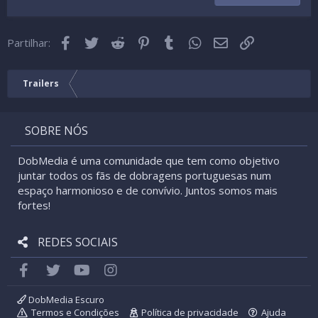
22
Times New Roman
Facebook
Twitter
Reddit
Pinterest
Tumblr
WhatsApp
Email
Link
26
Partilhar:
Trebuchet MS
Verdana
Trailers
SOBRE NÓS
DobMedia é uma comunidade que tem como objetivo
juntar todos os fãs de dobragens portuguesas num
espaço harmonioso e de convívio. Juntos somos mais
fortes!
REDES SOCIAIS
Facebook
Twitter
youtube
Instagram
DobMedia Escuro
Termos e Condições
Política de privacidade
Ajuda