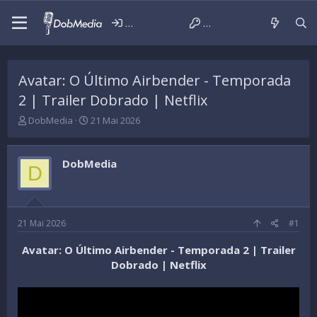
Iniciar sessão
Criar conta
Avatar: O Último Airbender - Temporada
2 | Trailer Dobrado | Netflix
T
D
DobMedia
21 Mai 2026
h
a
r
t
e
a
DobMedia
D
a
d
d
e
s
i
t
n
a
í
21 Mai 2026
#1
r
c
t
i
Avatar: O Último Airbender - Temporada 2 | Trailer
e
o
Dobrado | Netflix
r