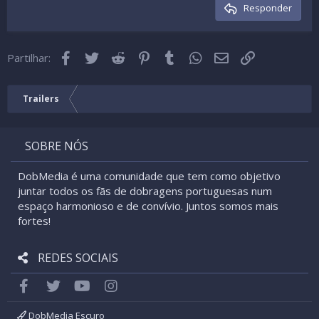
Cabeçalho 3
Responder
18
Tahoma
22
Times New Roman
Facebook
Twitter
Reddit
Pinterest
Tumblr
WhatsApp
Email
Link
26
Partilhar:
Trebuchet MS
Verdana
Trailers
SOBRE NÓS
DobMedia é uma comunidade que tem como objetivo
juntar todos os fãs de dobragens portuguesas num
espaço harmonioso e de convívio. Juntos somos mais
fortes!
REDES SOCIAIS
Facebook
Twitter
youtube
Instagram
DobMedia Escuro