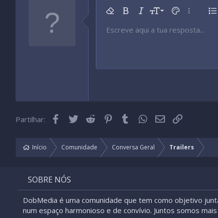
9
Remover formatação
Negrito
Itálico
Tamanho da fonte
Cor do texto
Mais opç
Li
10
Escreve aqui a tua resposta...
Arial
Tipo de fonte
Inserir tabela
Inserir linha horizontal
Rasurado
Spoiler
Sublinhado
Código
Código inline
Spoiler inline
12
Book Antiqua
15
Courier New
18
Georgia
22
Tahoma
26
Times New Roman
Facebook
Twitter
Reddit
Pinterest
Tumblr
WhatsApp
Email
Link
Partilhar:
Trebuchet MS
Verdana
Início
Comunidade
Conversa Geral
Trailers
SOBRE NÓS
DobMedia é uma comunidade que tem como objetivo junt
num espaço harmonioso e de convívio. Juntos somos mais 