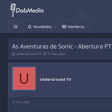
Novidades
Membros
As Aventuras de Sonic - Abertura P
T
D
UnderGround TV
11 Dez 2022
h
a
r
t
e
a
a
d
U
d
e
UnderGround TV
s
i
t
n
a
í
r
c
t
i
11 Dez 2022
e
o
r