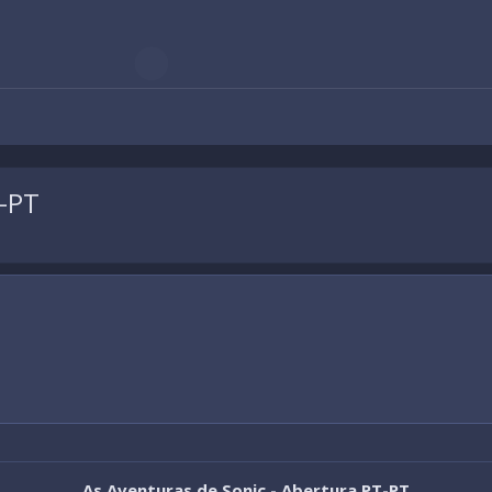
T-PT
As Aventuras de Sonic - Abertura PT-PT