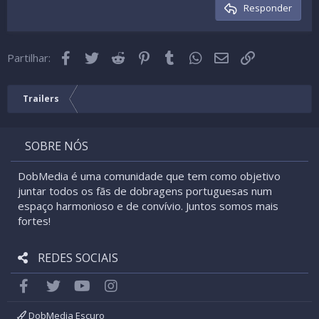
Cabeçalho 3
Responder
18
Tahoma
22
Times New Roman
Facebook
Twitter
Reddit
Pinterest
Tumblr
WhatsApp
Email
Link
26
Partilhar:
Trebuchet MS
Verdana
Trailers
SOBRE NÓS
DobMedia é uma comunidade que tem como objetivo
juntar todos os fãs de dobragens portuguesas num
espaço harmonioso e de convívio. Juntos somos mais
fortes!
REDES SOCIAIS
Facebook
Twitter
youtube
Instagram
DobMedia Escuro