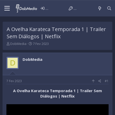
Iniciar sessão
Criar conta
A Ovelha Karateca Temporada 1 | Trailer
Sem Diálogos | Netflix
T
D
DobMedia
7 Fev 2023
h
a
r
t
e
a
DobMedia
D
a
d
d
e
s
i
t
n
a
í
7 Fev 2023
#1
r
c
t
i
A Ovelha Karateca Temporada 1 | Trailer Sem
e
o
Diálogos | Netflix
r