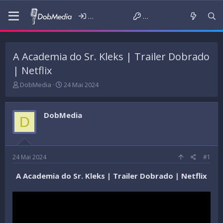
Iniciar sessão
Criar conta
A Academia do Sr. Kleks | Trailer Dobrado
| Netflix
T
D
DobMedia
24 Mai 2024
h
a
r
t
e
a
DobMedia
D
a
d
d
e
s
i
t
n
a
í
24 Mai 2024
#1
r
c
t
i
A Academia do Sr. Kleks | Trailer Dobrado | Netflix
e
o
r