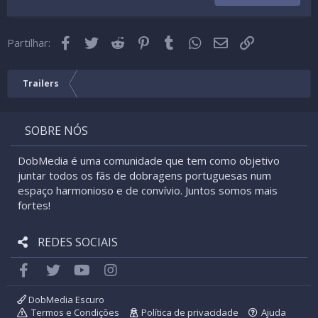
22
Times New Roman
Facebook
Twitter
Reddit
Pinterest
Tumblr
WhatsApp
Email
Link
26
Partilhar:
Trebuchet MS
Verdana
Trailers
SOBRE NÓS
DobMedia é uma comunidade que tem como objetivo
juntar todos os fãs de dobragens portuguesas num
espaço harmonioso e de convívio. Juntos somos mais
fortes!
REDES SOCIAIS
Facebook
Twitter
youtube
Instagram
DobMedia Escuro
Termos e Condições
Política de privacidade
Ajuda