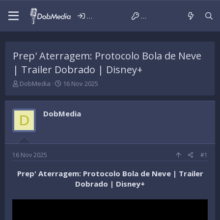
Iniciar sessão
Criar conta
Prep' Aterragem: Protocolo Bola de Neve
| Trailer Dobrado | Disney+
T
D
DobMedia
16 Nov 2025
h
a
r
t
e
a
DobMedia
D
a
d
d
e
s
i
t
n
a
í
16 Nov 2025
#1
r
c
t
i
Prep' Aterragem: Protocolo Bola de Neve | Trailer
e
o
Dobrado | Disney+
r