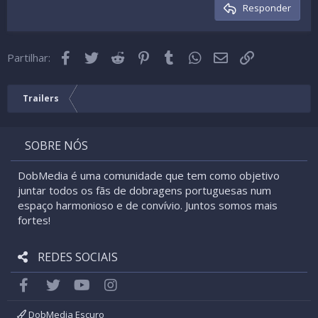
Cabeçalho 3
Responder
18
Tahoma
22
Times New Roman
Facebook
Twitter
Reddit
Pinterest
Tumblr
WhatsApp
Email
Link
26
Partilhar:
Trebuchet MS
Verdana
Trailers
SOBRE NÓS
DobMedia é uma comunidade que tem como objetivo
juntar todos os fãs de dobragens portuguesas num
espaço harmonioso e de convívio. Juntos somos mais
fortes!
REDES SOCIAIS
Facebook
Twitter
youtube
Instagram
DobMedia Escuro