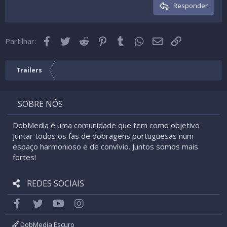
Cabeçalho 3
Responder
18
Tahoma
22
Times New Roman
Facebook
Twitter
Reddit
Pinterest
Tumblr
WhatsApp
Email
Link
26
Partilhar:
Trebuchet MS
Verdana
Trailers
SOBRE NÓS
DobMedia é uma comunidade que tem como objetivo
juntar todos os fãs de dobragens portuguesas num
espaço harmonioso e de convívio. Juntos somos mais
fortes!
REDES SOCIAIS
Facebook
Twitter
youtube
Instagram
DobMedia Escuro