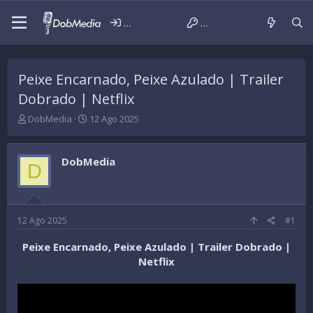
Iniciar sessão
Criar conta
Peixe Encarnado, Peixe Azulado | Trailer
Dobrado | Netflix
T
D
DobMedia
12 Ago 2025
h
a
r
t
e
a
DobMedia
D
a
d
d
e
s
i
t
n
a
í
12 Ago 2025
#1
r
c
t
i
Peixe Encarnado, Peixe Azulado | Trailer Dobrado |
e
o
Netflix
r