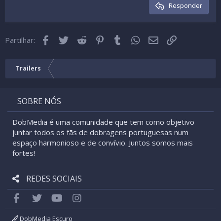
Cabeçalho 3
Responder
18
Tahoma
22
Times New Roman
Facebook
Twitter
Reddit
Pinterest
Tumblr
WhatsApp
Email
Link
26
Partilhar:
Trebuchet MS
Verdana
Trailers
SOBRE NÓS
DobMedia é uma comunidade que tem como objetivo
juntar todos os fãs de dobragens portuguesas num
espaço harmonioso e de convívio. Juntos somos mais
fortes!
REDES SOCIAIS
Facebook
Twitter
youtube
Instagram
DobMedia Escuro