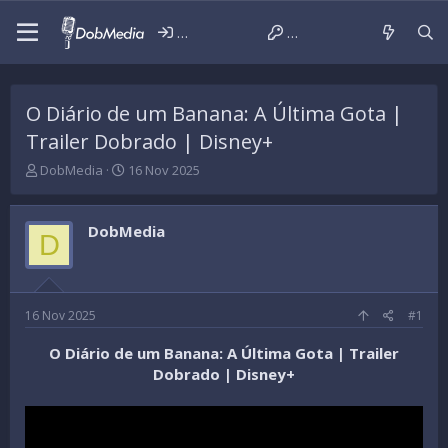
Iniciar sessão
Criar conta
O Diário de um Banana: A Última Gota |
Trailer Dobrado | Disney+
T
D
DobMedia
16 Nov 2025
h
a
r
t
e
a
DobMedia
D
a
d
d
e
s
i
t
n
a
í
16 Nov 2025
#1
r
c
t
i
O Diário de um Banana: A Última Gota | Trailer
e
o
Dobrado | Disney+
r