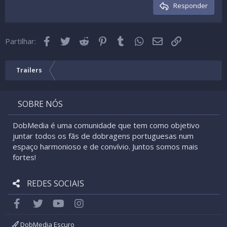
Cabeçalho 3
Responder
18
Tahoma
22
Times New Roman
Facebook
Twitter
Reddit
Pinterest
Tumblr
WhatsApp
Email
Link
26
Partilhar:
Trebuchet MS
Verdana
Trailers
SOBRE NÓS
DobMedia é uma comunidade que tem como objetivo
juntar todos os fãs de dobragens portuguesas num
espaço harmonioso e de convívio. Juntos somos mais
fortes!
REDES SOCIAIS
Facebook
Twitter
youtube
Instagram
DobMedia Escuro