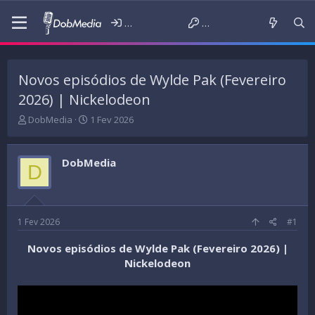
Iniciar sessão
Criar conta
Novos episódios de Wylde Pak (Fevereiro
2026) | Nickelodeon
T
D
DobMedia
1 Fev 2026
h
a
r
t
e
a
DobMedia
D
a
d
d
e
s
i
t
n
a
í
1 Fev 2026
#1
r
c
t
i
Novos episódios de Wylde Pak (Fevereiro 2026) |
e
o
Nickelodeon
r