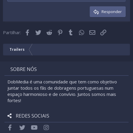
Cabeçalho 2
15
Georgia
Texto justificado
Desindentada
Cabeçalho 3
Responder
18
Tahoma
22
Times New Roman
Facebook
Twitter
Reddit
Pinterest
Tumblr
WhatsApp
Email
Link
26
Partilhar:
Trebuchet MS
Verdana
Trailers
SOBRE NÓS
DobMedia é uma comunidade que tem como objetivo
juntar todos os fãs de dobragens portuguesas num
espaço harmonioso e de convívio. Juntos somos mais
fortes!
REDES SOCIAIS
Facebook
Twitter
youtube
Instagram