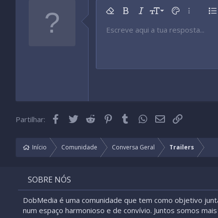
9
Remover formatação
Negrito
Itálico
Tamanho da fonte
Cor do texto
Mais opç
Li
10
Escreve aqui a tua resposta...
Arial
Tipo de fonte
Inserir tabela
Inserir linha horizontal
Rasurado
Spoiler
Sublinhado
Código
Código inline
Spoiler inline
12
Book Antiqua
15
Courier New
18
Georgia
22
Tahoma
26
Times New Roman
Facebook
Twitter
Reddit
Pinterest
Tumblr
WhatsApp
Email
Link
Partilhar:
Trebuchet MS
Verdana
Início
Comunidade
Conversa Geral
Trailers
SOBRE NÓS
DobMedia é uma comunidade que tem como objetivo junt
num espaço harmonioso e de convívio. Juntos somos mais 