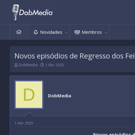
Novidades
Membros
Novos episódios de Regresso dos Feit
T
D
DobMedia
1 Abr 2025
h
a
r
t
e
a
a
d
D
d
e
DobMedia
s
i
t
n
a
í
r
c
t
i
1 Abr 2025
e
o
r
Novos episódios de