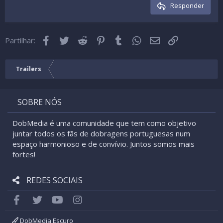
Cabeçalho 3
Responder
18
Tahoma
22
Times New Roman
Facebook
Twitter
Reddit
Pinterest
Tumblr
WhatsApp
Email
Link
26
Partilhar:
Trebuchet MS
Verdana
Trailers
SOBRE NÓS
DobMedia é uma comunidade que tem como objetivo
juntar todos os fãs de dobragens portuguesas num
espaço harmonioso e de convívio. Juntos somos mais
fortes!
REDES SOCIAIS
Facebook
Twitter
youtube
Instagram
DobMedia Escuro