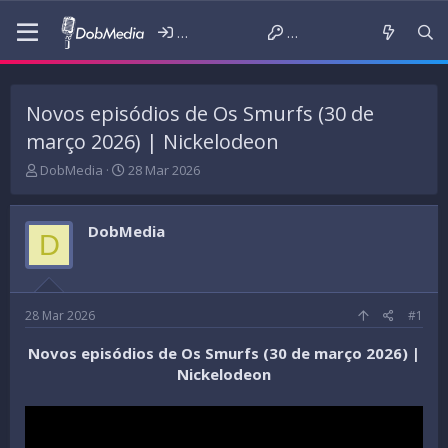
Iniciar sessão
Criar conta
Novos episódios de Os Smurfs (30 de
março 2026) | Nickelodeon
T
D
DobMedia
28 Mar 2026
h
a
r
t
e
a
DobMedia
D
a
d
d
e
s
i
t
n
a
í
28 Mar 2026
#1
r
c
t
i
Novos episódios de Os Smurfs (30 de março 2026) |
e
o
Nickelodeon
r