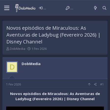
Iniciar sessão
Criar conta
Novos episódios de Miraculous: As
Aventuras de Ladybug (Fevereiro 2026) |
Disney Channel
T
D
DobMedia
1 Fev 2026
h
a
r
t
e
a
DobMedia
D
a
d
d
e
s
i
t
n
a
í
1 Fev 2026
#1
r
c
t
i
Novos episódios de Miraculous: As Aventuras de
e
o
Ladybug (Fevereiro 2026) | Disney Channel
r