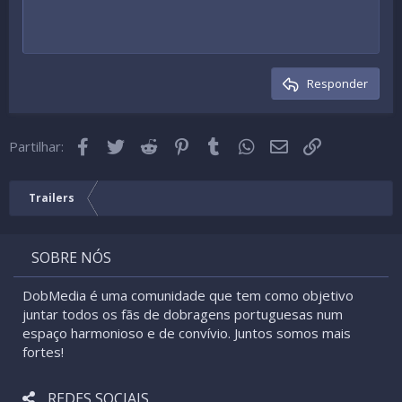
10
Apagar rascunho
Alinhar ao centro
Book Antiqua
Lista não ordenada
Cabeçalho 1
12
Courier New
Alinhar à direita
Indentada
Cabeçalho 2
15
Georgia
Texto justificado
Desindentada
Cabeçalho 3
Responder
18
Tahoma
22
Times New Roman
Facebook
Twitter
Reddit
Pinterest
Tumblr
WhatsApp
Email
Link
26
Partilhar:
Trebuchet MS
Verdana
Trailers
SOBRE NÓS
DobMedia é uma comunidade que tem como objetivo
juntar todos os fãs de dobragens portuguesas num
espaço harmonioso e de convívio. Juntos somos mais
fortes!
REDES SOCIAIS