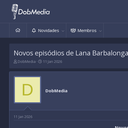
Novidades
Membros
Novos episódios de Lana Barbalonga
T
D
DobMedia
11 Jan 2026
h
a
r
t
e
a
a
d
D
d
e
DobMedia
s
i
t
n
a
í
r
c
t
i
11 Jan 2026
e
o
r
Novos