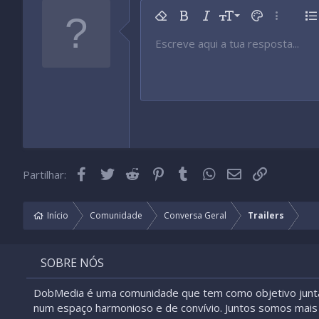
9
Remover formatação
Negrito
Itálico
Tamanho da fonte
Cor do texto
Mais opç
Li
10
Escreve aqui a tua resposta...
Arial
Tipo de fonte
Inserir tabela
Inserir linha horizontal
Rasurado
Spoiler
Sublinhado
Código
Código inline
Spoiler inline
12
Book Antiqua
15
Courier New
18
Georgia
22
Tahoma
26
Times New Roman
Facebook
Twitter
Reddit
Pinterest
Tumblr
WhatsApp
Email
Link
Partilhar:
Trebuchet MS
Verdana
Início
Comunidade
Conversa Geral
Trailers
SOBRE NÓS
DobMedia é uma comunidade que tem como objetivo junt
num espaço harmonioso e de convívio. Juntos somos mais 