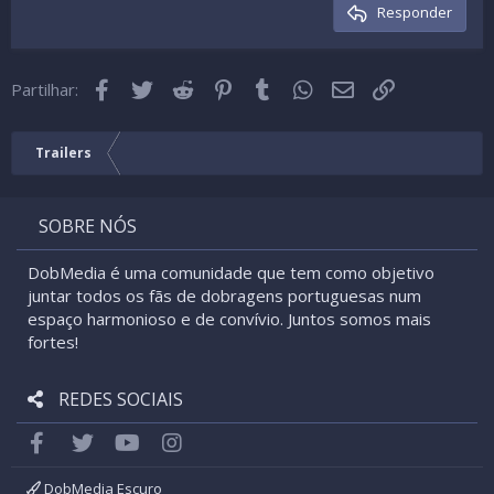
Cabeçalho 3
Responder
18
Tahoma
22
Times New Roman
Facebook
Twitter
Reddit
Pinterest
Tumblr
WhatsApp
Email
Link
26
Partilhar:
Trebuchet MS
Verdana
Trailers
SOBRE NÓS
DobMedia é uma comunidade que tem como objetivo
juntar todos os fãs de dobragens portuguesas num
espaço harmonioso e de convívio. Juntos somos mais
fortes!
REDES SOCIAIS
Facebook
Twitter
youtube
Instagram
DobMedia Escuro