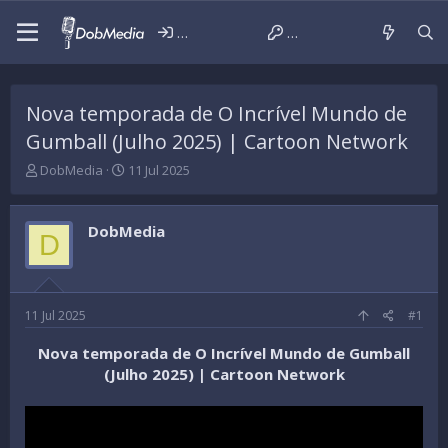
Iniciar sessão
Criar conta
Nova temporada de O Incrível Mundo de
Gumball (Julho 2025) | Cartoon Network
T
D
DobMedia
11 Jul 2025
h
a
r
t
e
a
DobMedia
D
a
d
d
e
s
i
t
n
a
í
11 Jul 2025
#1
r
c
t
i
Nova temporada de O Incrível Mundo de Gumball
e
o
(Julho 2025) | Cartoon Network
r