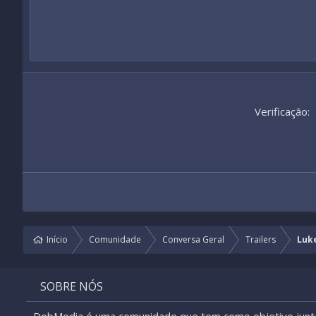
26
Times New Roman
Trebuchet MS
Verdana
Verificação
Início
Comunidade
Conversa Geral
Trailers
Luk
SOBRE NÓS