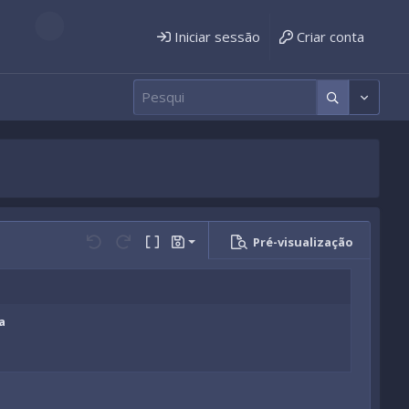
Iniciar sessão
Criar conta
Pré-visualização
Salvar rascunho
Anular
Refazer
Ligar BB code
Rascunhos
Apagar rascunho
a