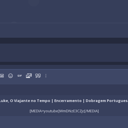
rafo
r link
nserir imagem
Emotes
Inserir GIF
Media
Citar
Mais opções…
da
Luke, O Viajante no Tempo | Encerramento | Dobragem Portugues
[MEDIA=youtube]WmDNzE3CZjc[/MEDIA]