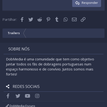
Cabeçalho 3
Responder
18
Tahoma
22
Times New Roman
Facebook
Twitter
Reddit
Pinterest
Tumblr
WhatsApp
Email
Link
26
Partilhar:
Trebuchet MS
Verdana
Trailers
SOBRE NÓS
DobMedia é uma comunidade que tem como objetivo
juntar todos os fãs de dobragens portuguesas num
espaço harmonioso e de convívio. Juntos somos mais
fortes!
REDES SOCIAIS
Facebook
Twitter
youtube
Instagram
DobMedia Escuro