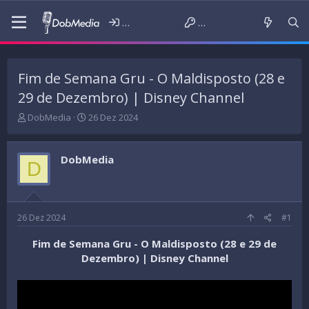
Iniciar sessão
Criar conta
Fim de Semana Gru - O Maldisposto (28 e
29 de Dezembro) | Disney Channel
T
D
DobMedia
26 Dez 2024
h
a
r
t
e
a
DobMedia
D
a
d
d
e
s
i
t
n
a
í
26 Dez 2024
#1
r
c
t
i
Fim de Semana Gru - O Maldisposto (28 e 29 de
e
o
Dezembro) | Disney Channel
r