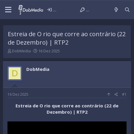
Iniciar sessão
Criar conta
Estreia de O rio que corre ao contrário (22
de Dezembro) | RTP2
T
D
DobMedia
16 Dez 2025
h
a
r
t
e
a
DobMedia
D
a
d
d
e
s
i
t
n
a
í
16 Dez 2025
#1
r
c
t
i
Estreia de O rio que corre ao contrário (22 de
e
o
Dezembro) | RTP2
r