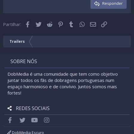
Cabeçalho 3
Responder
18
Tahoma
22
Times New Roman
Facebook
Twitter
Reddit
Pinterest
Tumblr
WhatsApp
Email
Link
26
Partilhar:
Trebuchet MS
Verdana
Trailers
SOBRE NÓS
DobMedia é uma comunidade que tem como objetivo
juntar todos os fãs de dobragens portuguesas num
espaço harmonioso e de convívio. Juntos somos mais
fortes!
REDES SOCIAIS
Facebook
Twitter
youtube
Instagram
DobMedia Escuro