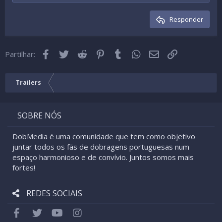
Cabeçalho 2
15
Georgia
Texto justificado
Desindentada
Cabeçalho 3
Responder
18
Tahoma
22
Times New Roman
Facebook
Twitter
Reddit
Pinterest
Tumblr
WhatsApp
Email
Link
26
Partilhar:
Trebuchet MS
Verdana
Trailers
SOBRE NÓS
DobMedia é uma comunidade que tem como objetivo
juntar todos os fãs de dobragens portuguesas num
espaço harmonioso e de convívio. Juntos somos mais
fortes!
REDES SOCIAIS
Facebook
Twitter
youtube
Instagram