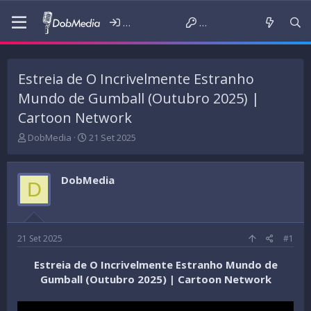
Iniciar sessão
Criar conta
Estreia de O Incrivelmente Estranho
Mundo de Gumball (Outubro 2025) |
Cartoon Network
T
D
DobMedia
21 Set 2025
h
a
r
t
e
a
DobMedia
D
a
d
d
e
s
i
t
n
a
í
21 Set 2025
#1
r
c
t
i
Estreia de O Incrivelmente Estranho Mundo de
e
o
Gumball (Outubro 2025) | Cartoon Network
r