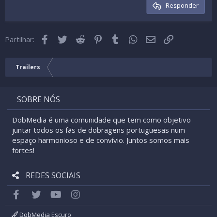
Cabeçalho 3
Responder
18
Tahoma
22
Times New Roman
Facebook
Twitter
Reddit
Pinterest
Tumblr
WhatsApp
Email
Link
26
Partilhar:
Trebuchet MS
Verdana
Trailers
SOBRE NÓS
DobMedia é uma comunidade que tem como objetivo
juntar todos os fãs de dobragens portuguesas num
espaço harmonioso e de convívio. Juntos somos mais
fortes!
REDES SOCIAIS
Facebook
Twitter
youtube
Instagram
DobMedia Escuro