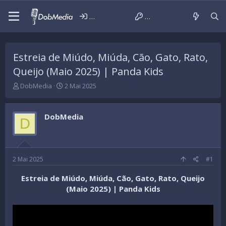
Iniciar sessão
Criar conta
Estreia de Miúdo, Miúda, Cão, Gato, Rato,
Queijo (Maio 2025) | Panda Kids
T
D
DobMedia
2 Mai 2025
h
a
r
t
e
a
DobMedia
D
a
d
d
e
s
i
t
n
a
í
2 Mai 2025
#1
r
c
t
i
Estreia de Miúdo, Miúda, Cão, Gato, Rato, Queijo
e
o
(Maio 2025) | Panda Kids
r