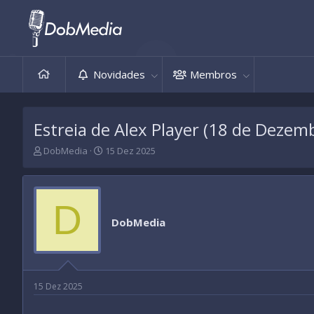
Novidades
Membros
Estreia de Alex Player (18 de Dezem
T
D
DobMedia
15 Dez 2025
h
a
r
t
e
a
a
d
D
d
e
DobMedia
s
i
t
n
a
í
r
c
t
i
15 Dez 2025
e
o
r