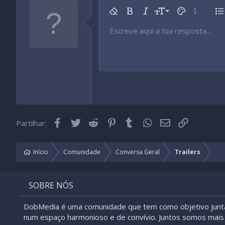
9
Remover formatação
Negrito
Itálico
Tamanho da fonte
Cor do texto
Mais opç
Li
10
Escreve aqui a tua resposta...
Arial
Tipo de fonte
Inserir tabela
Inserir linha horizontal
Rasurado
Spoiler
Sublinhado
Código
Código inline
Spoiler inline
12
Book Antiqua
15
Courier New
18
Georgia
22
Tahoma
26
Times New Roman
Facebook
Twitter
Reddit
Pinterest
Tumblr
WhatsApp
Email
Link
Partilhar:
Trebuchet MS
Verdana
Início
Comunidade
Conversa Geral
Trailers
SOBRE NÓS
DobMedia é uma comunidade que tem como objetivo junt
num espaço harmonioso e de convívio. Juntos somos mais 